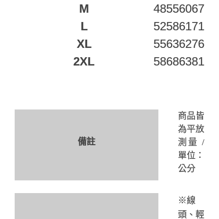
M
48
55
60
67
L
52
58
61
71
XL
55
63
62
76
2XL
58
68
63
81
商品皆
為平放
備註
測量 /
單位
：
公分
※
線
頭、輕