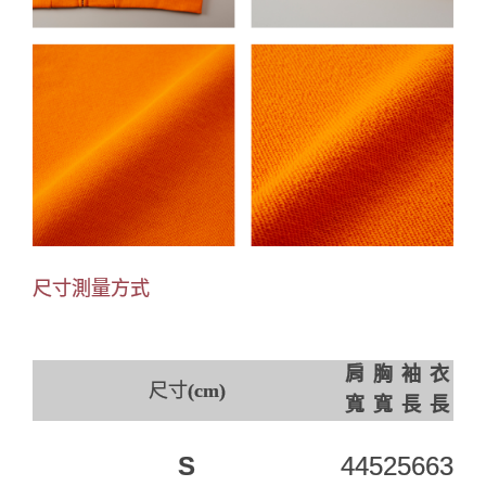
尺寸測量方式
肩
胸
袖
衣
尺寸
(cm)
寬
寬
長
長
S
44
52
56
63