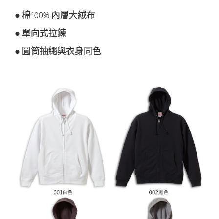
● 棉100% 內層大絨布
● 單向式拉鍊
● 圓筒抽繩與衣身同色