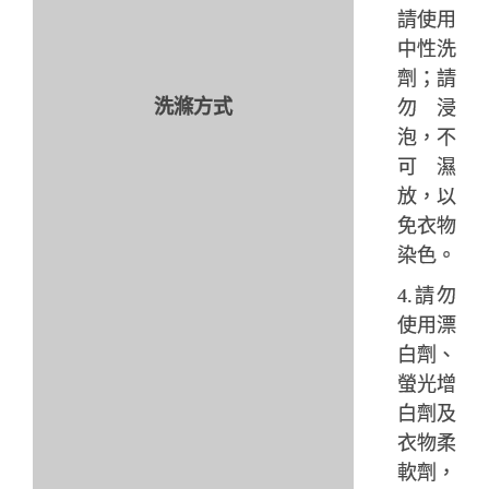
請使用
中性洗
劑；
請
洗滌
方
式
勿浸
泡，不
可濕
放，以
免衣物
染色。
4.請勿
使用漂
白劑、
螢光增
白劑及
衣物柔
軟劑，