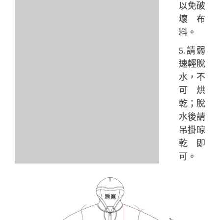
以免破
壞布
料。
5.請弱
速輕脫
水，不
可烘
乾；脫
水後請
吊掛晾
乾即
可。