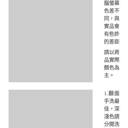
腦螢幕
色差不
同，與
實品會
有些許
的差距
請以商
品實際
顏色為
主。
1.翻面
手洗最
佳，深
淺色請
分開洗