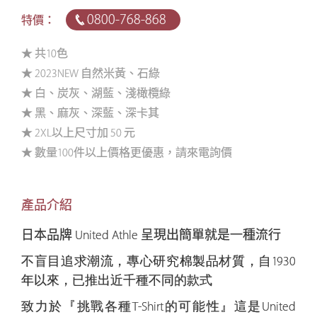
0800-768-868
特價：
★ 共10色
★ 2023NEW 自然米黃、石綠
★ 白、炭灰、湖藍、淺橄欖綠
★ 黑、麻灰、深藍、深卡其
★ 2XL以上尺寸加 50 元
★ 數量100件以上價格更優惠，請來電詢價
產品介紹
日本品牌
United Athle
呈現出簡單就是一種流行
不盲目追求潮流，專心研究棉製品材質，自1930
年以來，已推出近千種不同的款式
致力於『挑戰各種T-Shirt的可能性』這是United