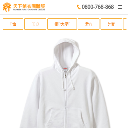
0800-768-868
T 恤
POLO
帽T/大學T
背心
外套