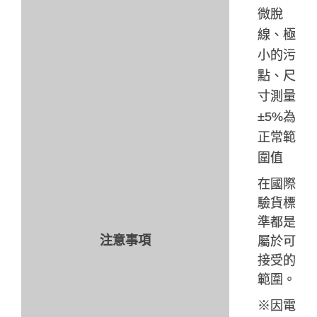
微脫
線、極
小的污
點、尺
寸測量
±5%
為
正常範
圍值
在國際
驗貨標
準都是
注意事項
屬於可
接受的
範圍。
※
因電