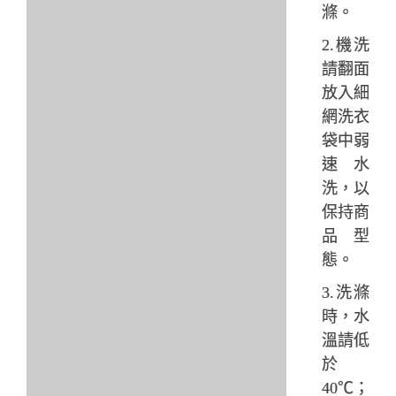
滌。
2.機洗
請翻面
放入細
網洗衣
袋中弱
速水
洗，以
保持商
品型
態。
3.洗滌
時，水
溫請低
於
40℃；