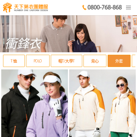
0800-768-868
衝鋒衣
T 恤
POLO
帽T/大學T
背心
外套