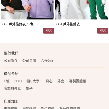
2301 戶外衝鋒衣 / 5色
2304 戶外衝鋒衣
詢價
詢價
關於我們
公司簡介
公司資訊
合作公司
產品介紹
T 恤
POLO
帽T/大學T
背心
外套
客製團體服
客製熱昇華
帽子
印刷加工
網版印刷
電腦刺繡
數位直噴
數位膠膜轉印