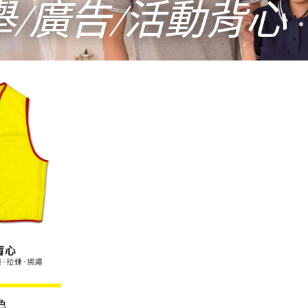
舉/廣告/活動背心
色