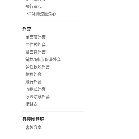
飛行背心
-3℃冰絲涼感背心
外套
單面薄外套
二件式外套
雙面穿外套
鋪棉/刷毛/保暖外套
彈性軟殼外套
網裡外套
飛行外套
收納式外套
冰紗涼感外套
衝鋒衣
客製團體服
客製分享