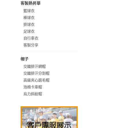
客製熱昇華
籃球衣
棒球衣
排球衣
足球衣
自行車衣
客製分享
帽子
交織排汗網帽
交織排汗分割帽
高級夾心磨毛帽
泡棉卡車帽
烏力斜紋帽