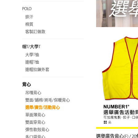
選
POLO
排汗
棉質
客製訂做款
帽T/大學T
大學T恤
連帽T恤
連帽拉鍊外套
背心
吊嘎背心
雙面/鋪棉/刷毛/保暖背心
選舉/廣告/活動背心
單面薄背心
雙面穿背心
彈性軟殼背心
選舉廣告背心(F) / 20
多口袋背心