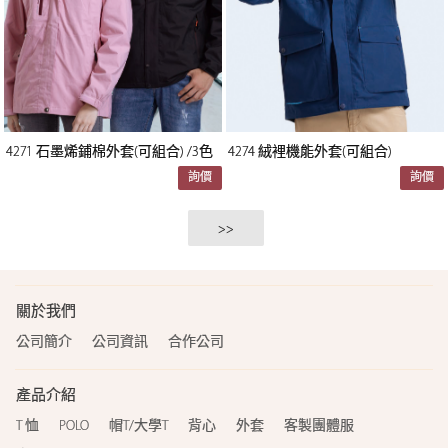
4271 石墨烯鋪棉外套(可組合) /3色
4274 絨裡機能外套(可組合)
詢價
詢價
>>
關於我們
公司簡介
公司資訊
合作公司
產品介紹
T 恤
POLO
帽T/大學T
背心
外套
客製團體服