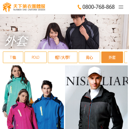
0800-768-868
外套
T 恤
POLO
帽T/大學T
背心
外套